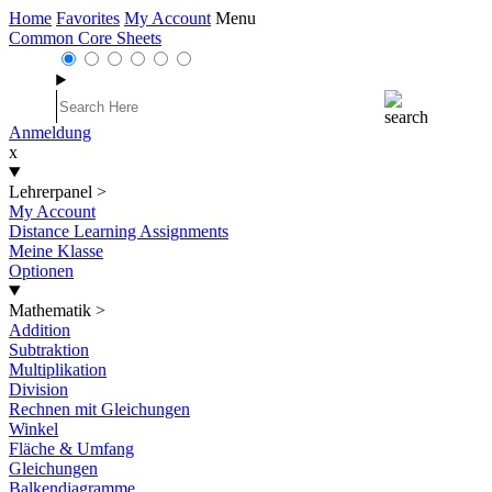
Home
Favorites
My Account
Menu
Common Core Sheets
Anmeldung
x
Lehrerpanel
>
My Account
Distance Learning Assignments
Meine Klasse
Optionen
Mathematik
>
Addition
Subtraktion
Multiplikation
Division
Rechnen mit Gleichungen
Winkel
Fläche & Umfang
Gleichungen
Balkendiagramme