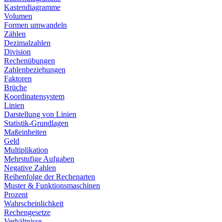
Kastendiagramme
Volumen
Formen umwandeln
Zählen
Dezimalzahlen
Division
Rechenübungen
Zahlenbeziehungen
Faktoren
Brüche
Koordinatensystem
Linien
Darstellung von Linien
Statistik-Grundlagen
Maßeinheiten
Geld
Multiplikation
Mehrstufige Aufgaben
Negative Zahlen
Reihenfolge der Rechenarten
Muster & Funktionsmaschinen
Prozent
Wahrscheinlichkeit
Rechengesetze
Verhältnisse