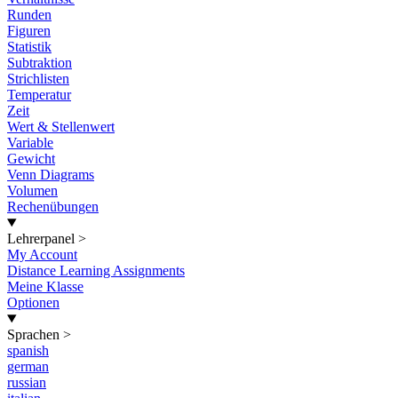
Runden
Figuren
Statistik
Subtraktion
Strichlisten
Temperatur
Zeit
Wert & Stellenwert
Variable
Gewicht
Venn Diagrams
Volumen
Rechenübungen
Lehrerpanel
>
My Account
Distance Learning Assignments
Meine Klasse
Optionen
Sprachen
>
spanish
german
russian