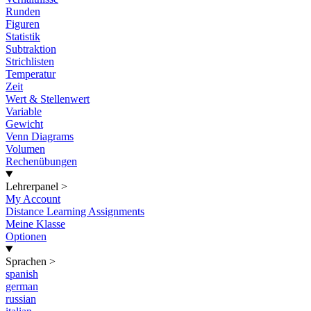
Runden
Figuren
Statistik
Subtraktion
Strichlisten
Temperatur
Zeit
Wert & Stellenwert
Variable
Gewicht
Venn Diagrams
Volumen
Rechenübungen
Lehrerpanel
>
My Account
Distance Learning Assignments
Meine Klasse
Optionen
Sprachen
>
spanish
german
russian