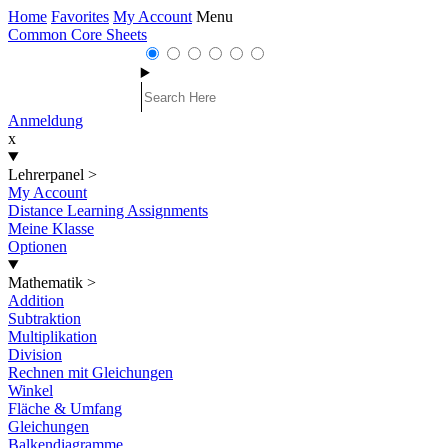
Home
Favorites
My Account
Menu
Common Core Sheets
Anmeldung
x
Lehrerpanel
>
My Account
Distance Learning Assignments
Meine Klasse
Optionen
Mathematik
>
Addition
Subtraktion
Multiplikation
Division
Rechnen mit Gleichungen
Winkel
Fläche & Umfang
Gleichungen
Balkendiagramme