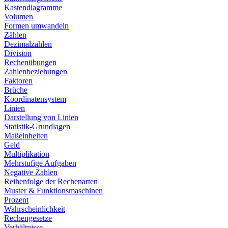
Kastendiagramme
Volumen
Formen umwandeln
Zählen
Dezimalzahlen
Division
Rechenübungen
Zahlenbeziehungen
Faktoren
Brüche
Koordinatensystem
Linien
Darstellung von Linien
Statistik-Grundlagen
Maßeinheiten
Geld
Multiplikation
Mehrstufige Aufgaben
Negative Zahlen
Reihenfolge der Rechenarten
Muster & Funktionsmaschinen
Prozent
Wahrscheinlichkeit
Rechengesetze
Verhältnisse