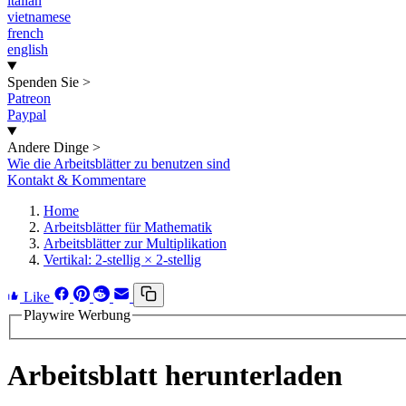
italian
vietnamese
french
english
Spenden Sie
>
Patreon
Paypal
Andere Dinge
>
Wie die Arbeitsblätter zu benutzen sind
Kontakt & Kommentare
Home
Arbeitsblätter für Mathematik
Arbeitsblätter zur Multiplikation
Vertikal: 2-stellig × 2-stellig
Like
Playwire Werbung
Arbeitsblatt herunterladen