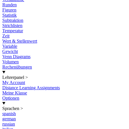
Runden
Figuren
Statistik
Subtraktion
Strichlisten
Temperatur
Zeit
Wert & Stellenwert
Variable
Gewicht
Venn Diagrams
Volumen
Rechenübungen
Lehrerpanel
>
My Account
Distance Learning Assignments
Meine Klasse
Optionen
Sprachen
>
spanish
german
russian