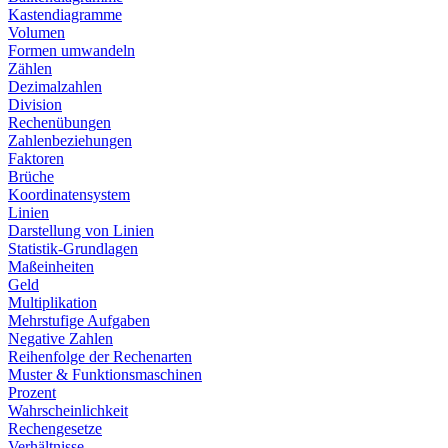
Kastendiagramme
Volumen
Formen umwandeln
Zählen
Dezimalzahlen
Division
Rechenübungen
Zahlenbeziehungen
Faktoren
Brüche
Koordinatensystem
Linien
Darstellung von Linien
Statistik-Grundlagen
Maßeinheiten
Geld
Multiplikation
Mehrstufige Aufgaben
Negative Zahlen
Reihenfolge der Rechenarten
Muster & Funktionsmaschinen
Prozent
Wahrscheinlichkeit
Rechengesetze
Verhältnisse