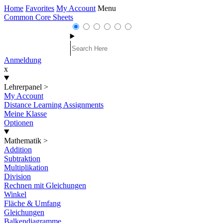
Home
Favorites
My Account
Menu
Common Core Sheets
Anmeldung
x
Lehrerpanel
>
My Account
Distance Learning Assignments
Meine Klasse
Optionen
Mathematik
>
Addition
Subtraktion
Multiplikation
Division
Rechnen mit Gleichungen
Winkel
Fläche & Umfang
Gleichungen
Balkendiagramme