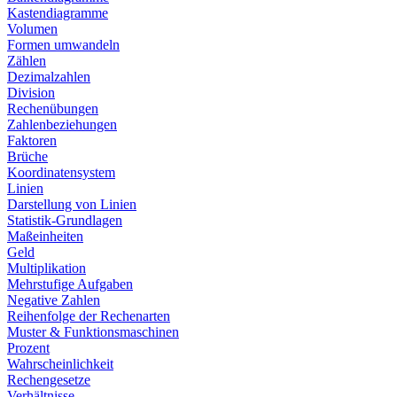
Kastendiagramme
Volumen
Formen umwandeln
Zählen
Dezimalzahlen
Division
Rechenübungen
Zahlenbeziehungen
Faktoren
Brüche
Koordinatensystem
Linien
Darstellung von Linien
Statistik-Grundlagen
Maßeinheiten
Geld
Multiplikation
Mehrstufige Aufgaben
Negative Zahlen
Reihenfolge der Rechenarten
Muster & Funktionsmaschinen
Prozent
Wahrscheinlichkeit
Rechengesetze
Verhältnisse