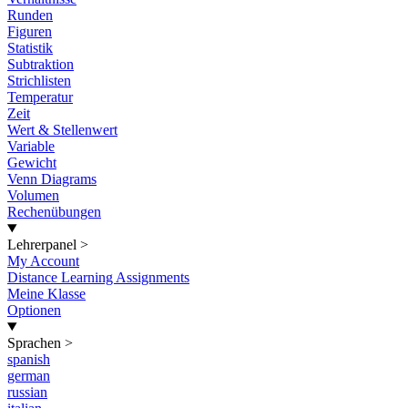
Runden
Figuren
Statistik
Subtraktion
Strichlisten
Temperatur
Zeit
Wert & Stellenwert
Variable
Gewicht
Venn Diagrams
Volumen
Rechenübungen
Lehrerpanel
>
My Account
Distance Learning Assignments
Meine Klasse
Optionen
Sprachen
>
spanish
german
russian