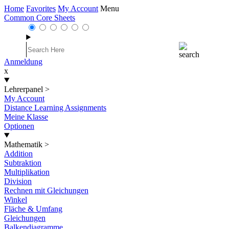
Home
Favorites
My Account
Menu
Common Core Sheets
Anmeldung
x
Lehrerpanel
>
My Account
Distance Learning Assignments
Meine Klasse
Optionen
Mathematik
>
Addition
Subtraktion
Multiplikation
Division
Rechnen mit Gleichungen
Winkel
Fläche & Umfang
Gleichungen
Balkendiagramme