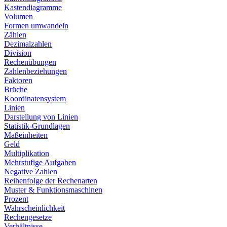
Kastendiagramme
Volumen
Formen umwandeln
Zählen
Dezimalzahlen
Division
Rechenübungen
Zahlenbeziehungen
Faktoren
Brüche
Koordinatensystem
Linien
Darstellung von Linien
Statistik-Grundlagen
Maßeinheiten
Geld
Multiplikation
Mehrstufige Aufgaben
Negative Zahlen
Reihenfolge der Rechenarten
Muster & Funktionsmaschinen
Prozent
Wahrscheinlichkeit
Rechengesetze
Verhältnisse