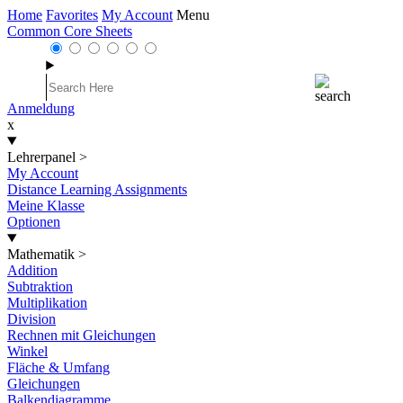
Home
Favorites
My Account
Menu
Common Core Sheets
Anmeldung
x
Lehrerpanel
>
My Account
Distance Learning Assignments
Meine Klasse
Optionen
Mathematik
>
Addition
Subtraktion
Multiplikation
Division
Rechnen mit Gleichungen
Winkel
Fläche & Umfang
Gleichungen
Balkendiagramme