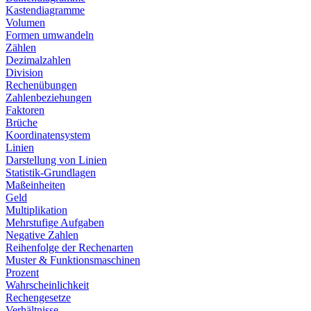
Kastendiagramme
Volumen
Formen umwandeln
Zählen
Dezimalzahlen
Division
Rechenübungen
Zahlenbeziehungen
Faktoren
Brüche
Koordinatensystem
Linien
Darstellung von Linien
Statistik-Grundlagen
Maßeinheiten
Geld
Multiplikation
Mehrstufige Aufgaben
Negative Zahlen
Reihenfolge der Rechenarten
Muster & Funktionsmaschinen
Prozent
Wahrscheinlichkeit
Rechengesetze
Verhältnisse