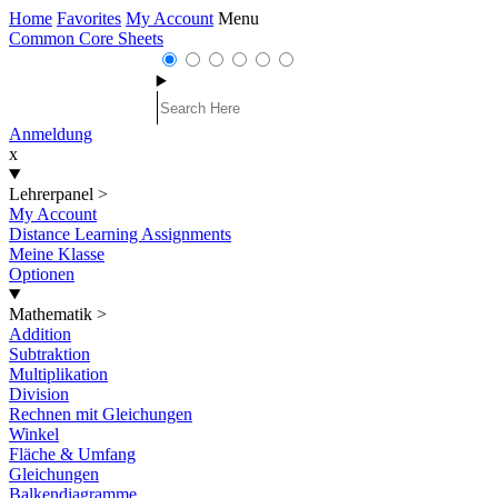
Home
Favorites
My Account
Menu
Common Core Sheets
Anmeldung
x
Lehrerpanel
>
My Account
Distance Learning Assignments
Meine Klasse
Optionen
Mathematik
>
Addition
Subtraktion
Multiplikation
Division
Rechnen mit Gleichungen
Winkel
Fläche & Umfang
Gleichungen
Balkendiagramme