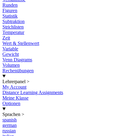
Runden
Figuren
Statistik
Subtraktion
Strichlisten
Temperatur
Zeit
Wert & Stellenwert
Variable
Gewicht
Venn Diagrams
Volumen
Rechenübungen
Lehrerpanel
>
My Account
Distance Learning Assignments
Meine Klasse
Optionen
Sprachen
>
spanish
german
russian