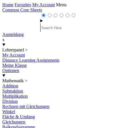
Home
Favorites
My Account
Menu
Common Core Sheets
Anmeldung
x
Lehrerpanel
>
My Account
Distance Learning Assignments
Meine Klasse
Optionen
Mathematik
>
Addition
Subtraktion
Multiplikation
Division
Rechnen mit Gleichungen
Winkel
Fläche & Umfang
Gleichungen
Balkendiagramme