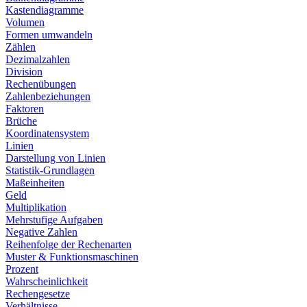
Kastendiagramme
Volumen
Formen umwandeln
Zählen
Dezimalzahlen
Division
Rechenübungen
Zahlenbeziehungen
Faktoren
Brüche
Koordinatensystem
Linien
Darstellung von Linien
Statistik-Grundlagen
Maßeinheiten
Geld
Multiplikation
Mehrstufige Aufgaben
Negative Zahlen
Reihenfolge der Rechenarten
Muster & Funktionsmaschinen
Prozent
Wahrscheinlichkeit
Rechengesetze
Verhältnisse