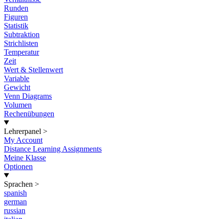
Runden
Figuren
Statistik
Subtraktion
Strichlisten
Temperatur
Zeit
Wert & Stellenwert
Variable
Gewicht
Venn Diagrams
Volumen
Rechenübungen
Lehrerpanel
>
My Account
Distance Learning Assignments
Meine Klasse
Optionen
Sprachen
>
spanish
german
russian