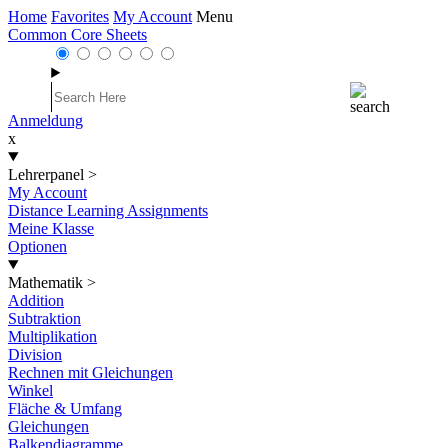
Home
Favorites
My Account
Menu
Common Core Sheets
Anmeldung
x
Lehrerpanel
>
My Account
Distance Learning Assignments
Meine Klasse
Optionen
Mathematik
>
Addition
Subtraktion
Multiplikation
Division
Rechnen mit Gleichungen
Winkel
Fläche & Umfang
Gleichungen
Balkendiagramme