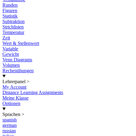
Runden
Figuren
Statistik
Subtraktion
Strichlisten
Temperatur
Zeit
Wert & Stellenwert
Variable
Gewicht
Venn Diagrams
Volumen
Rechenübungen
Lehrerpanel
>
My Account
Distance Learning Assignments
Meine Klasse
Optionen
Sprachen
>
spanish
german
russian