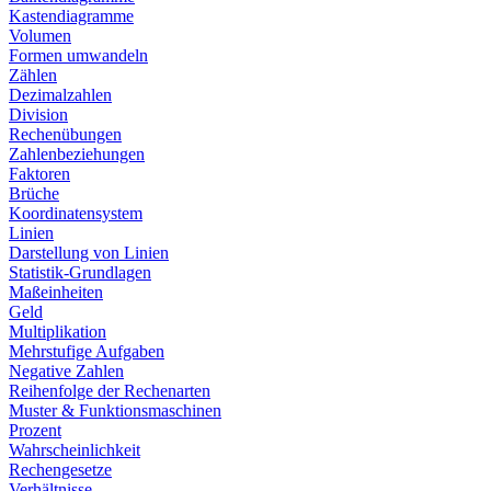
Kastendiagramme
Volumen
Formen umwandeln
Zählen
Dezimalzahlen
Division
Rechenübungen
Zahlenbeziehungen
Faktoren
Brüche
Koordinatensystem
Linien
Darstellung von Linien
Statistik-Grundlagen
Maßeinheiten
Geld
Multiplikation
Mehrstufige Aufgaben
Negative Zahlen
Reihenfolge der Rechenarten
Muster & Funktionsmaschinen
Prozent
Wahrscheinlichkeit
Rechengesetze
Verhältnisse