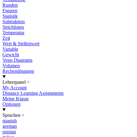
Runden
Figuren
Statistik
Subtraktion
Strichlisten
Temperatur
Zeit
Wert & Stellenwert
Variable
Gewicht
Venn Diagrams
Volumen
Rechenübungen
Lehrerpanel
>
My Account
Distance Learning Assignments
Meine Klasse
Optionen
Sprachen
>
spanish
german
russian