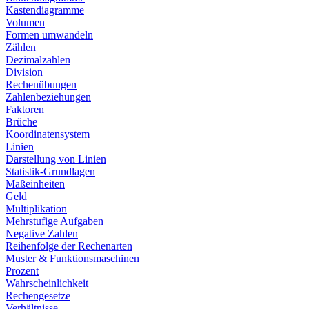
Kastendiagramme
Volumen
Formen umwandeln
Zählen
Dezimalzahlen
Division
Rechenübungen
Zahlenbeziehungen
Faktoren
Brüche
Koordinatensystem
Linien
Darstellung von Linien
Statistik-Grundlagen
Maßeinheiten
Geld
Multiplikation
Mehrstufige Aufgaben
Negative Zahlen
Reihenfolge der Rechenarten
Muster & Funktionsmaschinen
Prozent
Wahrscheinlichkeit
Rechengesetze
Verhältnisse