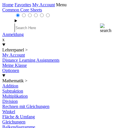
Home
Favorites
My Account
Menu
Common Core Sheets
Anmeldung
x
Lehrerpanel
>
My Account
Distance Learning Assignments
Meine Klasse
Optionen
Mathematik
>
Addition
Subtraktion
Multiplikation
Division
Rechnen mit Gleichungen
Winkel
Fläche & Umfang
Gleichungen
Balkendiagramme